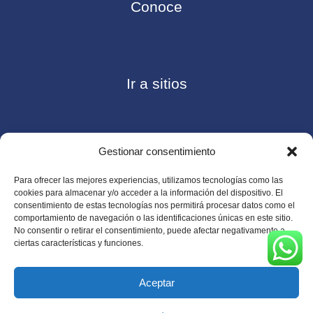
Conoce
Ir a sitios
Gestionar consentimiento
Contáctanos
Para ofrecer las mejores experiencias, utilizamos tecnologías como las
cookies para almacenar y/o acceder a la información del dispositivo. El
consentimiento de estas tecnologías nos permitirá procesar datos como el
comportamiento de navegación o las identificaciones únicas en este sitio.
No consentir o retirar el consentimiento, puede afectar negativamente a
Consulte nuestro
Aviso de privacidad
ciertas características y funciones.
© Copyright 2026 ASUGMEX. Todos los derechos
reservados.
Aceptar