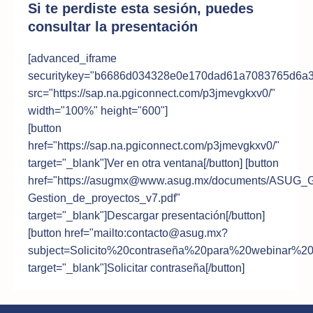
Si te perdiste esta sesión, puedes
consultar la presentación
[advanced_iframe
securitykey="b6686d034328e0e170dad61a7083765d6a
src="https://sap.na.pgiconnect.com/p3jmevgkxv0/"
width="100%" height="600"]
[button
href="https://sap.na.pgiconnect.com/p3jmevgkxv0/"
target="_blank"]Ver en otra ventana[/button] [button
href="https://
asugmx@www.asug.mx
/documents/ASUG_G
Gestion_de_proyectos_v7.pdf"
target="_blank"]Descargar presentación[/button]
[button href="mailto:
contacto@asug.mx
?
subject=Solicito%20contraseña%20para%20webinar%20
target="_blank"]Solicitar contraseña[/button]