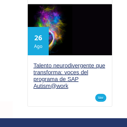
26
Ago
Talento neurodivergente que
transforma: voces del
programa de SAP
Autism@work
Ver