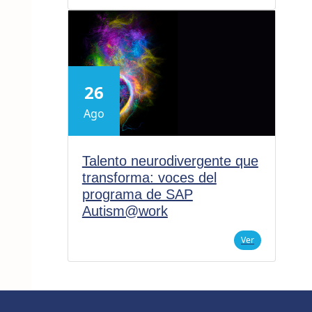
26
Ago
Talento neurodivergente que
transforma: voces del
programa de SAP
Autism@work
Ver