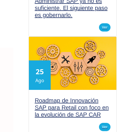
Administrar SAP ya no es
suficiente. El siguiente paso
es gobernarlo.
Ver
25
Ago
Roadmap de Innovación
SAP para Retail con foco en
la evolución de SAP CAR
Ver