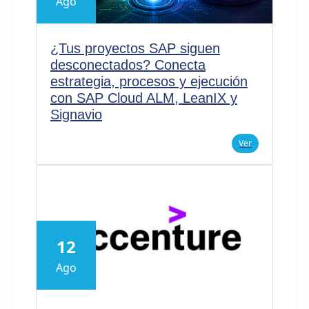
Ago
¿Tus proyectos SAP siguen
desconectados? Conecta
estrategia, procesos y ejecución
con SAP Cloud ALM, LeanIX y
Signavio
Ver
12
Ago