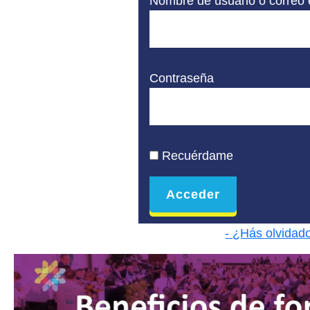
Nombre de usuario o correo 
Contraseña
Recuérdame
- ¿Hás olvidad