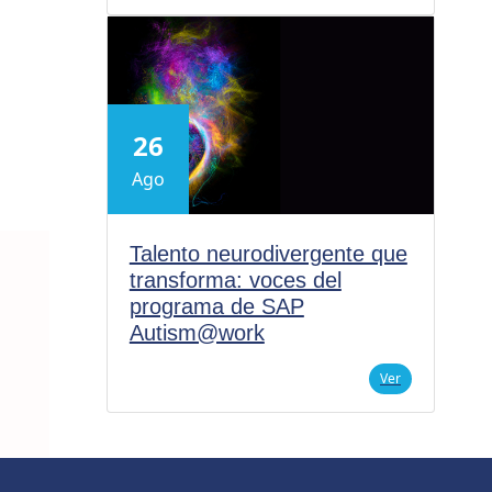
26
Ago
Talento neurodivergente que
transforma: voces del
programa de SAP
Autism@work
Ver