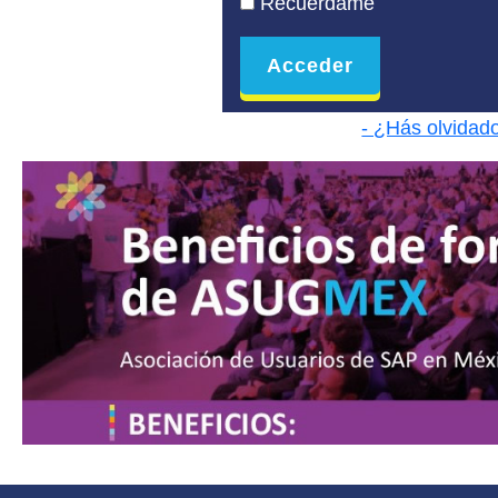
Recuérdame
- ¿Hás olvidad