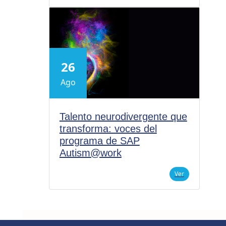
26
Ago
Talento neurodivergente que
transforma: voces del
programa de SAP
Autism@work
Ver