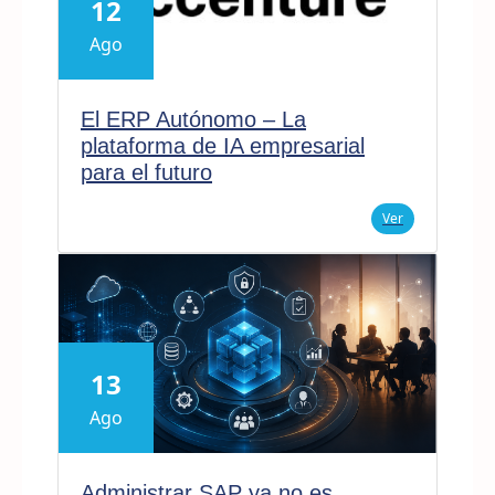
12
Ago
El ERP Autónomo – La
plataforma de IA empresarial
para el futuro
Ver
13
Ago
Administrar SAP ya no es