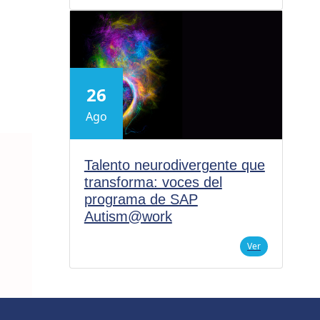
26
Ago
Talento neurodivergente que
transforma: voces del
programa de SAP
Autism@work
Ver