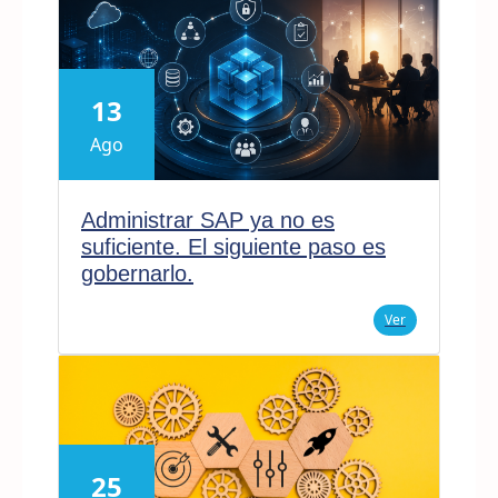
13
Ago
Administrar SAP ya no es
suficiente. El siguiente paso es
gobernarlo.
Ver
25