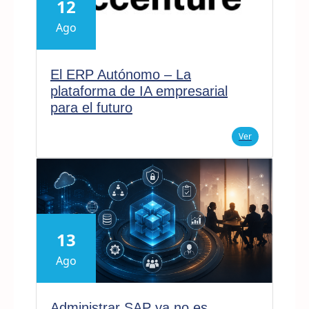
12
Ago
El ERP Autónomo – La
plataforma de IA empresarial
para el futuro
Ver
13
Ago
Administrar SAP ya no es