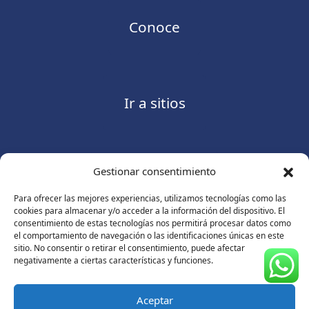
Conoce
Ir a sitios
Gestionar consentimiento
Contáctanos
Para ofrecer las mejores experiencias, utilizamos tecnologías como las
cookies para almacenar y/o acceder a la información del dispositivo. El
consentimiento de estas tecnologías nos permitirá procesar datos como
el comportamiento de navegación o las identificaciones únicas en este
sitio. No consentir o retirar el consentimiento, puede afectar
Consulte nuestro
Aviso de privacidad
negativamente a ciertas características y funciones.
© Copyright 2026 ASUGMEX. Todos los derechos
reservados.
Aceptar