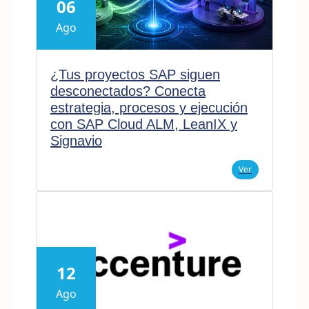
06
Ago
¿Tus proyectos SAP siguen
desconectados? Conecta
estrategia, procesos y ejecución
con SAP Cloud ALM, LeanIX y
Signavio
Ver
12
Ago