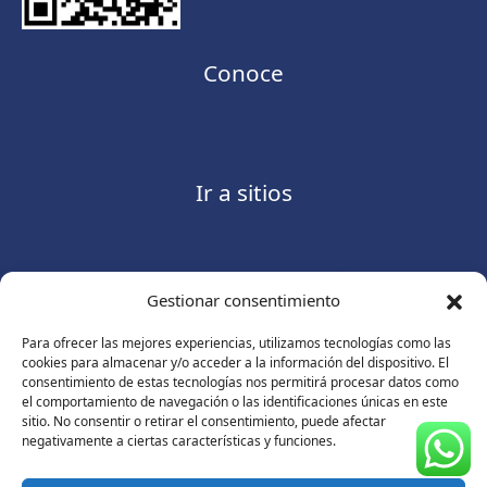
Conoce
Ir a sitios
Gestionar consentimiento
Contáctanos
Para ofrecer las mejores experiencias, utilizamos tecnologías como las
cookies para almacenar y/o acceder a la información del dispositivo. El
consentimiento de estas tecnologías nos permitirá procesar datos como
el comportamiento de navegación o las identificaciones únicas en este
sitio. No consentir o retirar el consentimiento, puede afectar
Consulte nuestro
Aviso de privacidad
negativamente a ciertas características y funciones.
© Copyright 2026 ASUGMEX. Todos los derechos
reservados.