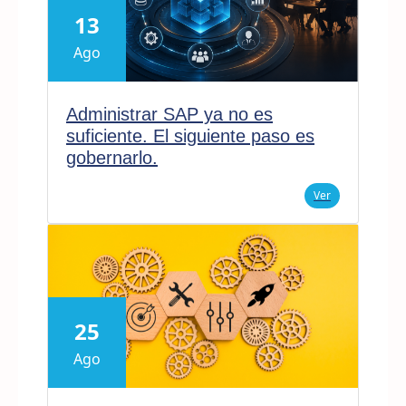
13
Ago
Administrar SAP ya no es
suficiente. El siguiente paso es
gobernarlo.
Ver
25
Ago