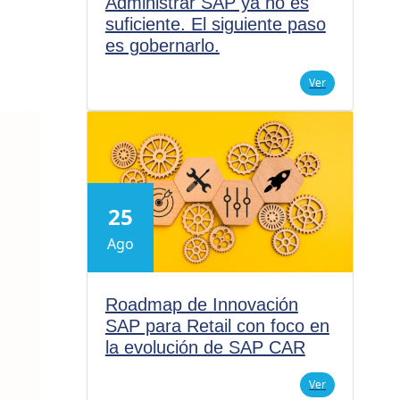
Administrar SAP ya no es
suficiente. El siguiente paso
es gobernarlo.
Ver
25
Ago
Roadmap de Innovación
SAP para Retail con foco en
la evolución de SAP CAR
Ver