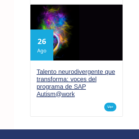
26
Ago
Talento neurodivergente que
transforma: voces del
programa de SAP
Autism@work
Ver