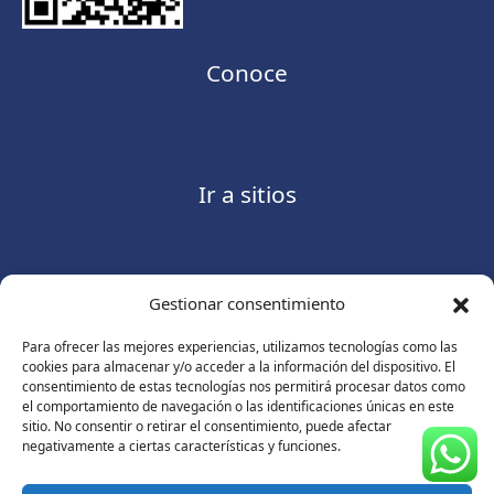
Conoce
Ir a sitios
Gestionar consentimiento
Contáctanos
Para ofrecer las mejores experiencias, utilizamos tecnologías como las
cookies para almacenar y/o acceder a la información del dispositivo. El
consentimiento de estas tecnologías nos permitirá procesar datos como
el comportamiento de navegación o las identificaciones únicas en este
sitio. No consentir o retirar el consentimiento, puede afectar
Consulte nuestro
Aviso de privacidad
negativamente a ciertas características y funciones.
© Copyright 2026 ASUGMEX. Todos los derechos
reservados.