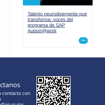
Talento neurodivergente que
transforma: voces del
programa de SAP
Autism@work
Ver
ctanos
n contacto con
s
to@asug.mx