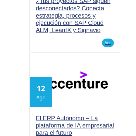
¿Tus proyectos SAP siguen
desconectados? Conecta
estrategia, procesos y
ejecución con SAP Cloud
ALM, LeanIX y Signavio
Ver
12
Ago
El ERP Autónomo – La
plataforma de IA empresarial
para el futuro