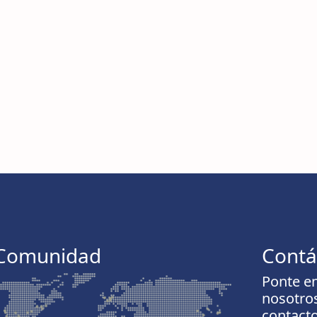
Comunidad
Contá
Ponte e
nosotro
contac